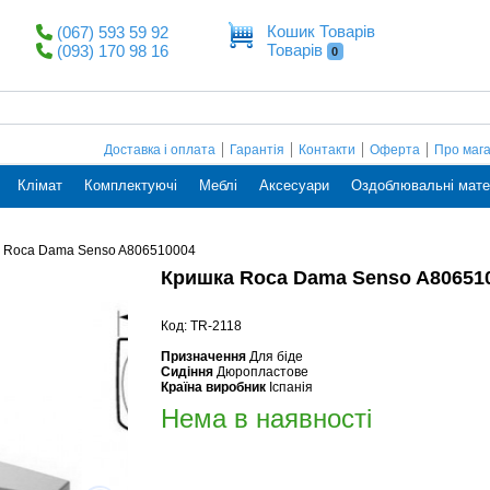
Кошик Товарів
(067) 593 59 92
Товарів
(093) 170 98 16
0
Доставка і оплата
Гарантія
Контакти
Оферта
Про маг
Клімат
Комплектуючі
Меблі
Аксесуари
Оздоблювальні мате
 Roca Dama Senso A806510004
Кришка Roca Dama Senso A80651
Код: TR-2118
Призначення
Для біде
Сидіння
Дюропластове
Країна виробник
Іспанія
Нема в наявності