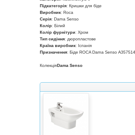
Підкатегорія
: Кришки для біде
Виробник
: Roca
Серія
: Dama Senso
Колір
: Білий
Колір
фурнітури
: Хром
Тип сидіння
: дюропластове
Країна
виробник
: Іспанія
Призначення
: Біде ROCA Dama Senso А35751
Колекція
Dama Senso
/
/
b
t
.
r
o
z
e
t