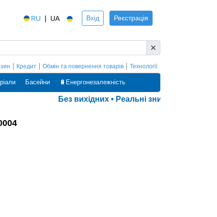
|
Вхід
Реєстрація
RU
UA
азин
Кредит
Обмін та повернення товарів
Технології
ріали
Басейни
🔋Енергонезалежність
Без вихідних • Реальні знижки • Оплата ча
0004