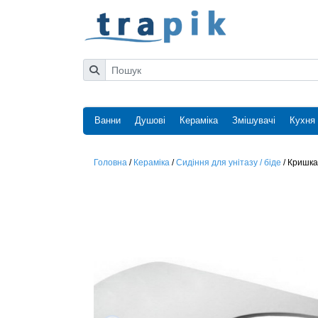
Ванни
Душові
Кераміка
Змішувачі
Кухня
Головна
/
Кераміка
/
Сидіння для унітазу / біде
/
Кришка