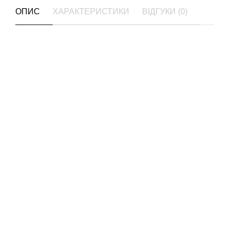
ОПИС
ХАРАКТЕРИСТИКИ
ВІДГУКИ (0)
Ваше Ім'я:
Оценка:
1
2
3
4
5
Ваш відгук: