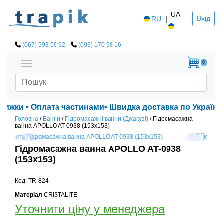
UA
|
Вхід
RU
(067) 593 59 92
(093) 170 98 16
0
знижки • Оплата частинами• Швидка доставка по Україні!
Головна
/
Ванни
/
Гідромасажні ванни (Джакузі)
/
Гідромасажна
ванна APOLLO AT-0938 (153х153)
Гідромасажна ванна APOLLO AT-0938
(153х153)
Код: TR-824
Матеріал
CRISTALITE
Уточнити ціну у менеджера