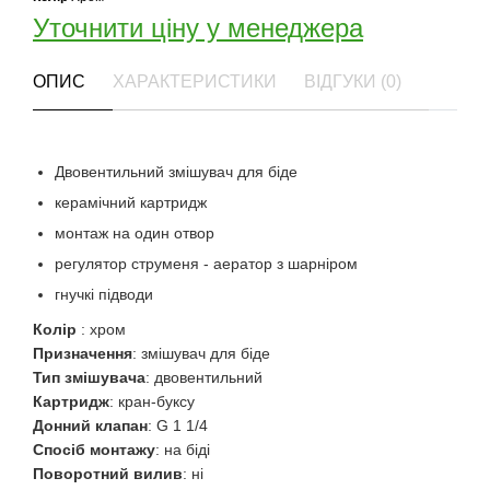
Уточнити ціну у менеджера
ОПИС
ХАРАКТЕРИСТИКИ
ВІДГУКИ (0)
Двовентильний змішувач для біде
керамічний картридж
монтаж на один отвор
регулятор струменя - аератор з шарніром
гнучкі підводи
Колір
: хром
Призначення
: змішувач для біде
Тип змішувача
: двовентильний
Картридж
: кран-буксу
Донний клапан
: G 1 1/4
Спосіб монтажу
: на біді
Поворотний вилив
: ні