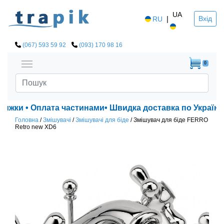
UA
|
Вхід
RU
(067) 593 59 92
(093) 170 98 16
0
нижки • Оплата частинами• Швидка доставка по Україні!
Головна
/
Змішувачі
/
Змішувачі для біде
/
Змішувач для біде FERRO
Retro new XD6